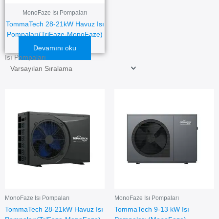
MonoFaze Isı Pompaları
TommaTech 28-21kW Havuz Isı
Pompaları(TriFaze-MonoFaze)
Devamını oku
Isı Pompaları
Bu
ürünün
birden
fazla
varyas
var.
Seçene
ürün
sayfası
seçilebil
MonoFaze Isı Pompaları
MonoFaze Isı Pompaları
TommaTech 28-21kW Havuz Isı
TommaTech 9-13 kW Isı