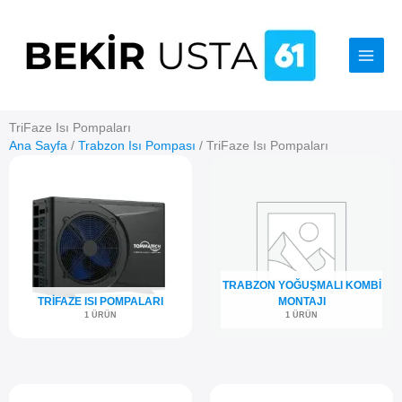
İçeriğe
atla
TriFaze Isı Pompaları
Ana Sayfa
/
Trabzon Isı Pompası
/ TriFaze Isı Pompaları
TRABZON YOĞUŞMALI KOMBI
TRIFAZE ISI POMPALARI
MONTAJI
1 ÜRÜN
1 ÜRÜN