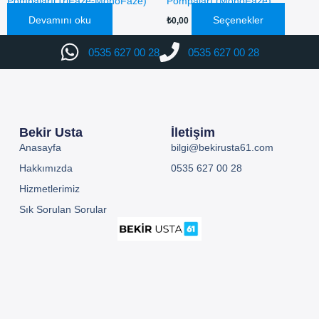
Pompaları(TriFaze-MonoFaze)
Pompaları (MonoFaze)
Devamını oku
Seçenekler
₺
0,00
0535 627 00 28
0535 627 00 28
Bekir Usta
İletişim
Anasayfa
bilgi@bekirusta61.com
Hakkımızda
0535 627 00 28
Hizmetlerimiz
Sık Sorulan Sorular