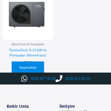
birden
fazla
varyasyonu
var.
Seçenekler
ürün
sayfasından
seçilebilir
MonoFaze Isı Pompaları
TommaTech 9-13 kW Isı
Pompaları (MonoFaze)
₺
0,00
Seçenekler
0535 627 00 28
0535 627 00 28
Bekir Usta
İletişim