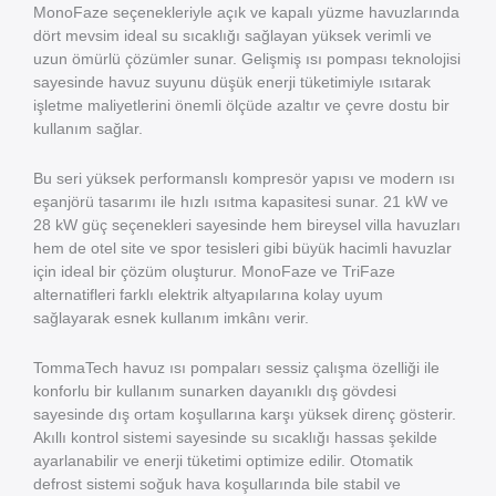
MonoFaze seçenekleriyle açık ve kapalı yüzme havuzlarında
dört mevsim ideal su sıcaklığı sağlayan yüksek verimli ve
uzun ömürlü çözümler sunar. Gelişmiş ısı pompası teknolojisi
sayesinde havuz suyunu düşük enerji tüketimiyle ısıtarak
işletme maliyetlerini önemli ölçüde azaltır ve çevre dostu bir
kullanım sağlar.
Bu seri yüksek performanslı kompresör yapısı ve modern ısı
eşanjörü tasarımı ile hızlı ısıtma kapasitesi sunar. 21 kW ve
28 kW güç seçenekleri sayesinde hem bireysel villa havuzları
hem de otel site ve spor tesisleri gibi büyük hacimli havuzlar
için ideal bir çözüm oluşturur. MonoFaze ve TriFaze
alternatifleri farklı elektrik altyapılarına kolay uyum
sağlayarak esnek kullanım imkânı verir.
TommaTech havuz ısı pompaları sessiz çalışma özelliği ile
konforlu bir kullanım sunarken dayanıklı dış gövdesi
sayesinde dış ortam koşullarına karşı yüksek direnç gösterir.
Akıllı kontrol sistemi sayesinde su sıcaklığı hassas şekilde
ayarlanabilir ve enerji tüketimi optimize edilir. Otomatik
defrost sistemi soğuk hava koşullarında bile stabil ve