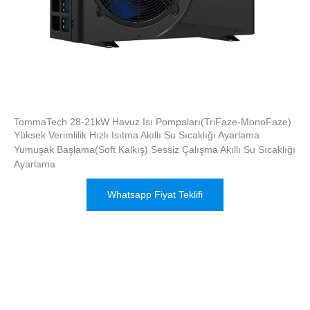
TommaTech 28-21kW Havuz Isı Pompaları(TriFaze-MonoFaze)
Yüksek Verimlilik Hızlı Isıtma Akıllı Su Sıcaklığı Ayarlama
Yumuşak Başlama(Soft Kalkış) Sessiz Çalışma Akıllı Su Sıcaklığı
Ayarlama
Whatsapp Fiyat Teklifi