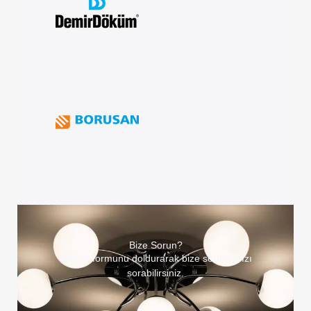
Bize Sorun?
İletişim formunu doldurarak bize sorularınızı
sorabilirsiniz.