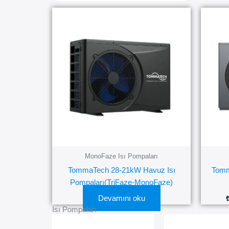
MonoFaze Isı Pompaları
TommaTech 28-21kW Havuz Isı
Tomm
Pompaları(TriFaze-MonoFaze)
Devamını oku
Isı Pompaları