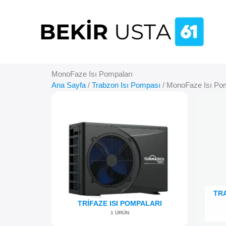
İçeriğe
atla
MonoFaze Isı Pompaları
Ana Sayfa
/
Trabzon Isı Pompası
/ MonoFaze Isı Pom
TR
TRIFAZE ISI POMPALARI
1 ÜRÜN