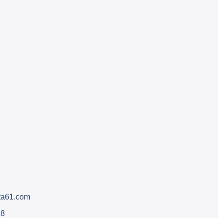
sta61.com
28