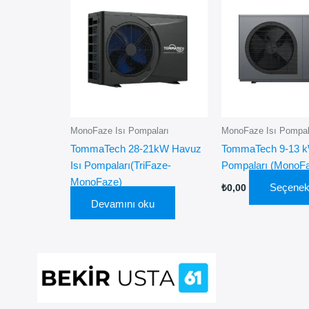
MonoFaze Isı Pompaları
MonoFaze Isı Pompal
TommaTech 28-21kW Havuz
TommaTech 9-13 k
Isı Pompaları(TriFaze-
Pompaları (MonoF
MonoFaze)
Seçenek
₺
0,00
Devamını oku