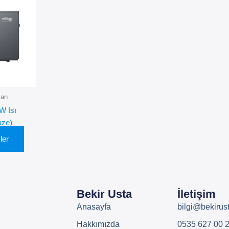
ürünün
birden
fazla
varyasyonu
var.
Seçenekler
ürün
sayfasından
arı
seçilebilir
W Isı
aze)
ler
Bekir Usta
İletişim
Anasayfa
bilgi@bekiru
Hakkımızda
0535 627 00 