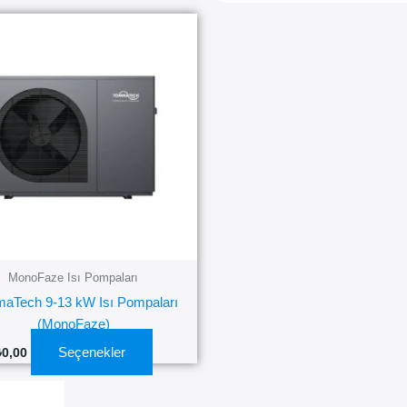
Bu
ürünün
birden
fazla
varyasyonu
var.
Seçenekler
ürün
sayfasından
seçilebilir
MonoFaze Isı Pompaları
aTech 9-13 kW Isı Pompaları
(MonoFaze)
Seçenekler
₺
0,00
Bu